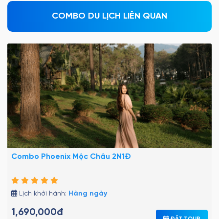
COMBO DU LỊCH LIÊN QUAN
Combo Phoenix Mộc Châu 2N1Đ
Lịch khởi hành:
Hàng ngày
1,690,000đ
ĐẶT TOUR