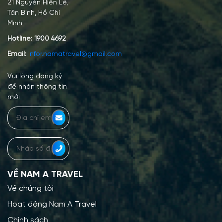
21 Nguyễn Hiến Lê,
Tân Bình, Hồ Chí
Minh
Hotline:
1900 4692
Email:
infor.namatravel@gmail.com
Vui lòng đăng ký
để nhận thông tin
mới
VỀ NAM A TRAVEL
Về chúng tôi
Hoạt động Nam A Travel
Chính sách