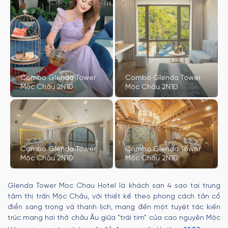
Combo Glenda Tower
Combo Glenda Tower
Mộc Châu 2N1Đ
Mộc Châu 2N1Đ
Combo Glenda Tower
Combo Glenda Tower
Mộc Châu 2N1Đ
Mộc Châu 2N1Đ
Glenda Tower Moc Chau Hotel là khách sạn 4 sao tại trung
tâm thị trấn Mộc Châu, với thiết kế theo phong cách tân cổ
điển sang trọng và thanh lịch, mang đến một tuyệt tác kiến
trúc mang hơi thở châu Âu giữa "trái tim" của cao nguyên Mộc