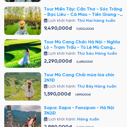
Tour Miền Tây: Cần Thơ - Sóc Trăng
- Bạc Liêu - Cà Mau - Tiền Giang -
Bến Tre - Sài Gòn 5N4Đ
Lịch khởi hành:
Thứ Hai hàng tuần
9,490,000đ
11,900,000đ
Tour Mù Cang Chải: Hà Nội - Nghĩa
Lộ - Trạm Trấu - Tú Lệ Mù Cang
Chải 3N2Đ
Lịch khởi hành:
Thứ Sáu Hàng tuần
2,290,000đ
2,689,000đ
Tour Mù Cang Chải mùa lúa chín
2N1Đ
Lịch khởi hành:
Thứ Bảy Hàng tuần
1,590,000đ
1,899,000đ
Sapa: Sapa - Fansipan - Hà Nội
3N2Đ
Lịch khởi hành:
Hàng tuần