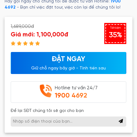
Châu ngàn sắc hoa. Là khách sạn 4 sao đầu tiên giữa lòng thị
Hãy gọi ngay cho chúng tôi để được tư vấn Hotline:
1900
trấn Mộc Châu, Glenda Tower Moc Chau Hotel cũng là tòa
4692
- Bạn chỉ việc đặt tour, việc còn lại để chúng tôi lo!
khách sạn cao nhất và sang trọng nhất tại xứ sở sương mù.
1,689,000đ
Tiết kiệm
Giá mới:
1,100,000đ
35%
ĐẶT NGAY
Giữ chỗ ngay bây giờ - Tính tiền sau
Hotline tư vấn 24/7
1900 4692
Để lại SĐT chúng tôi sẽ gọi cho bạn