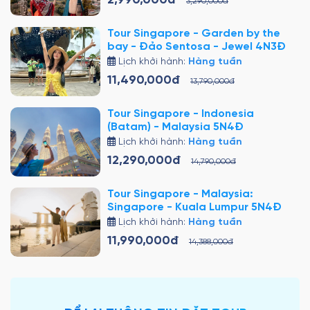
2,990,000đ
3,290,000đ
Tour Singapore - Garden by the
bay - Đảo Sentosa - Jewel 4N3Đ
Lịch khởi hành:
Hàng tuần
11,490,000đ
13,790,000đ
Tour Singapore - Indonesia
(Batam) - Malaysia 5N4Đ
Lịch khởi hành:
Hàng tuần
12,290,000đ
14,790,000đ
Tour Singapore - Malaysia:
Singapore - Kuala Lumpur 5N4Đ
Lịch khởi hành:
Hàng tuần
11,990,000đ
14,388,000đ