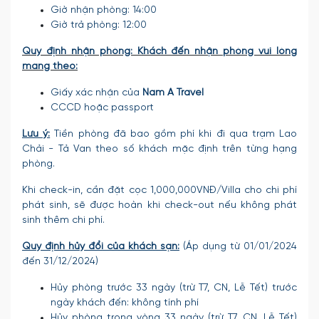
Giờ nhận phòng: 14:00
Giờ trả phòng: 12:00
Quy định nhận phòng: Khách đến nhận phòng vui lòng
mang theo:
Giấy xác nhận của
Nam A Travel
CCCD hoặc passport
Lưu ý:
Tiền phòng đã bao gồm phí khi đi qua trạm Lao
Chải - Tả Van theo số khách mặc định trên từng hạng
phòng.
Khi check-in, cần đặt cọc 1,000,000VNĐ/Villa cho chi phí
phát sinh, sẽ được hoàn khi check-out nếu không phát
sinh thêm chi phí.
Quy định hủy đổi của khách sạn:
(Áp dụng từ 01/01/2024
đến 31/12/2024)
Hủy phòng trước 33 ngày (trừ T7, CN, Lễ Tết) trước
ngày khách đến: không tính phí
Hủy phòng trong vòng 33 ngày (trừ T7, CN, Lễ Tết)