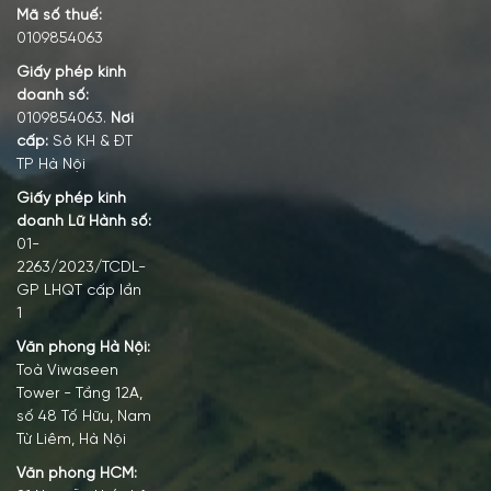
Mã số thuế:
0109854063
Giấy phép kinh
doanh số:
0109854063.
Nơi
cấp:
Sở KH & ĐT
TP Hà Nội
Giấy phép kinh
doanh Lữ Hành số:
01-
2263/2023/TCDL-
GP LHQT cấp lần
1
Văn phòng Hà Nội:
Toà Viwaseen
Tower - Tầng 12A,
số 48 Tố Hữu, Nam
Từ Liêm, Hà Nội
Văn phòng HCM: