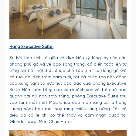
Hạng Executive Suite:
Sự kết hợp tinh tế giữa vẻ đẹp kiêu kỳ, lộng lẫy của căn
phòng phủ gỗ và vẻ đẹp sang trọng, cổ điển toát lên từ
từng chi tiết nội thất được chế tác tỉ mỉ từ dòng gỗ Gõ
có tuổi đời đến trăm năm tuổi, tất cả cùng tạo nên đẳng
cấp xứng tầm và sức hút độc đáo của phòng Executive
Suite. Nằm trên tầng cao của khách sạn với bốn bề bao
quanh bởi núi non trập trùng, phòng Executive Suite thu
vào tầm mắt một Mộc Châu đẹp mơ màng dù là trong
sương sớm ban mai hay ráng chiều lảng bảng. Tất cả
điều đó có lẽ chỉ có thể thấy và cảm nhận được tại
Glenda Tower Moc Chau Hotel.