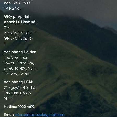
cấp:
Sở KH & ĐT
TP Hà Nội
Giấy phép kinh
doanh Lữ Hành số:
01-
2263/2023/TCDL-
GP LHQT cấp lần
1
Văn phòng Hà Nội:
Toà Viwaseen
Tower - Tầng 12A,
số 48 Tố Hữu, Nam
Từ Liêm, Hà Nội
Văn phòng HCM:
21 Nguyễn Hiến Lê,
Tân Bình, Hồ Chí
Minh
Hotline:
1900 4692
Email:
infor.namatravel@gmail.com