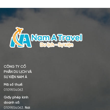
CÔNG TY CỔ
PHẦN DU LỊCH VÀ
SỰ KIỆN NAM Á
Mã số thuế:
0109854063
Giấy phép kinh
doanh số:
0109854063.
Nơi