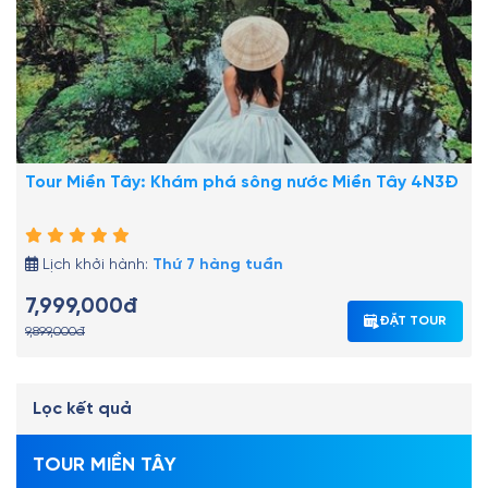
Tour Miền Tây: Khám phá sông nước Miền Tây 4N3Đ
Lịch khởi hành:
Thứ 7 hàng tuần
7,999,000đ
ĐẶT TOUR
9,899,000đ
Lọc kết quả
TOUR MIỀN TÂY