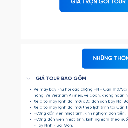
GIÁ TRỌN GÓI TOUR 
NHỮNG THÔN
GIÁ TOUR BAO GỒM
Vé máy bay khứ hồi các chặng HN - Cần Thơ/Sài G
hãng. Vé Vietnam Airlines, vé đoàn, không hoàn hủ
Xe ô tô máy lạnh đời mới đưa đón sân bay Nội Bà
Xe ô tô máy lạnh đời mới theo lịch trình tại Cần T
Hướng dẫn viên nhiệt tình, kinh nghiệm đón tiễn, l
Hướng dẫn viên nhiệt tình, kinh nghiệm theo suố
- Tây Ninh - Sài Gòn.