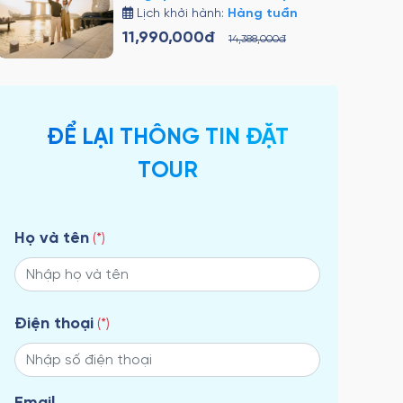
5N4Đ
Lịch khởi hành:
Hàng tuần
11,990,000đ
14,388,000đ
ĐỂ LẠI THÔNG TIN ĐẶT
TOUR
Họ và tên
(*)
Điện thoại
(*)