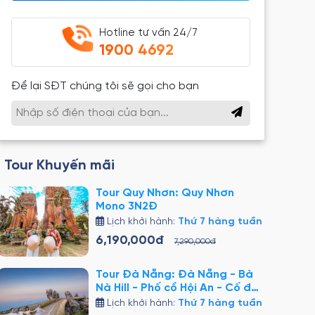
Hotline tư vấn 24/7
1900 4692
Để lại SĐT chúng tôi sẽ gọi cho bạn
Tour Khuyến mãi
Tour Quy Nhơn: Quy Nhơn
Mono 3N2Đ
Lịch khởi hành:
Thứ 7 hàng tuần
6,190,000đ
7,290,000đ
Tour Đà Nẵng: Đà Nẵng - Bà
Nà Hill - Phố cổ Hội An - Cố đô
Huế 4N3Đ
Lịch khởi hành:
Thứ 7 hàng tuần