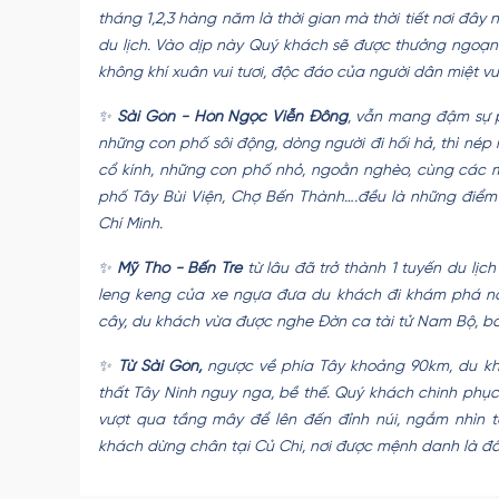
tháng 1,2,3 hàng năm là thời gian mà thời tiết nơi đây
du lịch. Vào dịp này Quý khách sẽ được thưởng ngoạn 
không khí xuân vui tươi, độc đáo của người dân miệt v
✨
Sài Gòn - Hòn Ngọc Viễn Đông
, vẫn mang đậm sự 
những con phố sôi động, dòng người đi hối hả, thì nép 
cổ kính, những con phố nhỏ, ngoằn nghèo, cùng các
phố Tây Bùi Viện, Chợ Bến Thành….đều là những điểm 
Chí Minh.
✨
Mỹ Tho - Bến Tre
từ lâu đã trở thành 1 tuyến du lịc
leng keng của xe ngựa đưa du khách đi khám phá nông
cây, du khách vừa được nghe Đờn ca tài tử Nam Bộ, bởi
✨
Từ Sài Gòn,
ngược về phía Tây khoảng 90km, du kh
thất Tây Ninh nguy nga, bề thế. Quý khách chinh phụ
vượt qua tầng mây để lên đến đỉnh núi, ngắm nhìn 
khách dừng chân tại Củ Chi, nơi được mệnh danh là đ