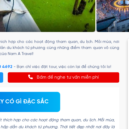
thích hợp cho các hoạt động tham quan, du lịch. Mỗi mùa, nơi
p dẫn du khách tứ phương cùng những điểm tham quan vô cùng
của Nam A Travel!
0 4692
- Bạn chỉ việc đặt tour, việc còn lại để chúng tôi lo!
Bấm để nghe tư vấn miễn phí
ÂY CÓ GÌ ĐẶC SẮC
t thích hợp cho các hoạt động tham quan, du lịch. Mỗi mùa,
 hấp dẫn du khách tứ phương. Thời tiết đẹp nhất nơi đây là