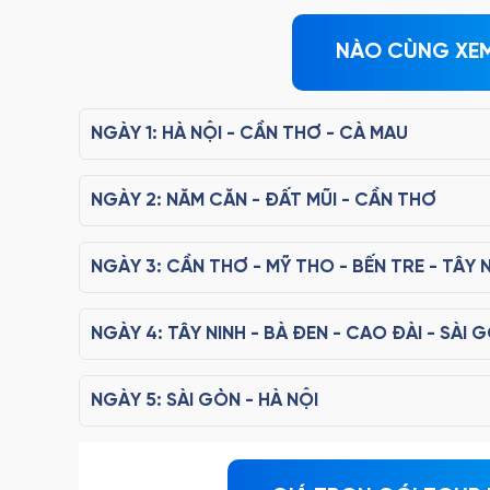
NÀO CÙNG XEM 
NGÀY 1: HÀ NỘI - CẦN THƠ - CÀ MAU
NGÀY 2: NĂM CĂN - ĐẤT MŨI - CẦN THƠ
NGÀY 3: CẦN THƠ - MỸ THO - BẾN TRE - TÂY 
NGÀY 4: TÂY NINH - BÀ ĐEN - CAO ĐÀI - SÀI 
NGÀY 5: SÀI GÒN - HÀ NỘI