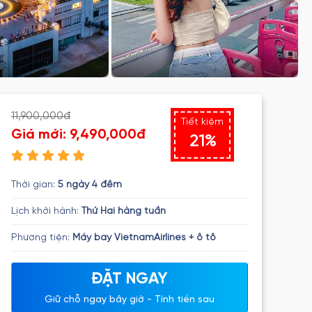
11,900,000đ
Tiết kiệm
Giá mới:
9,490,000đ
21%
Thời gian:
5 ngày 4 đêm
Lịch khởi hành:
Thứ Hai hàng tuần
Phương tiện:
Máy bay VietnamAirlines + ô tô
ĐẶT NGAY
Giữ chỗ ngay bây giờ - Tính tiền sau