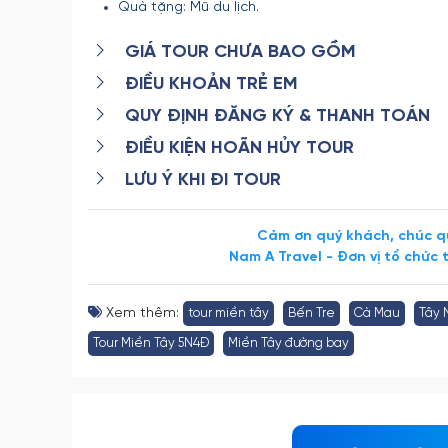
Quà tặng: Mũ du lịch.
GIÁ TOUR CHƯA BAO GỒM
ĐIỀU KHOẢN TRẺ EM
QUY ĐỊNH ĐĂNG KÝ & THANH TOÁN
ĐIỀU KIỆN HOÃN HỦY TOUR
LƯU Ý KHI ĐI TOUR
Cảm ơn quý khách, chúc qu
Nam A Travel - Đơn vị tổ chức 
Xem thêm:
tour miền tây
Bến Tre
Cà Mau
Tây 
Tour Miền Tây 5N4Đ
Miền Tây đường bay