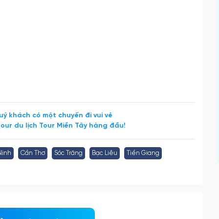
ý khách có một chuyến đi vui vẻ
tour du lịch Tour Miền Tây hàng đầu!
Ninh
Cần Thơ
Sóc Trăng
Bạc Liêu
Tiền Giang