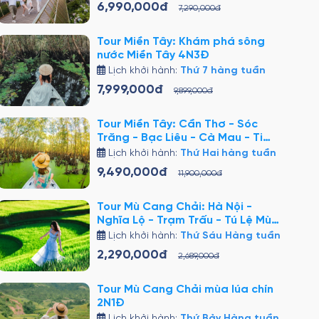
6,990,000đ
7,290,000đ
Tour Miền Tây: Khám phá sông
nước Miền Tây 4N3Đ
Lịch khởi hành:
Thứ 7 hàng tuần
7,999,000đ
9,899,000đ
Tour Miền Tây: Cần Thơ - Sóc
Trăng - Bạc Liêu - Cà Mau - Tiền
Giang - Bến Tre - Sài Gòn 5N4Đ
Lịch khởi hành:
Thứ Hai hàng tuần
9,490,000đ
11,900,000đ
Tour Mù Cang Chải: Hà Nội -
Nghĩa Lộ - Trạm Trấu - Tú Lệ Mù
Cang Chải 3N2Đ
Lịch khởi hành:
Thứ Sáu Hàng tuần
2,290,000đ
2,689,000đ
Tour Mù Cang Chải mùa lúa chín
2N1Đ
Lịch khởi hành:
Thứ Bảy Hàng tuần