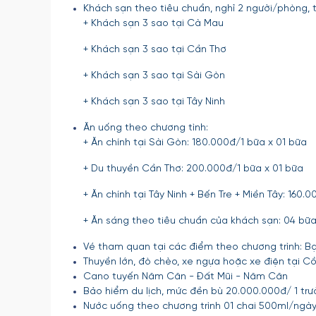
Khách sạn theo tiêu chuẩn, nghỉ 2 người/phòng, 
+ Khách sạn 3 sao tại Cà Mau
+ Khách sạn 3 sao tại Cần Thơ
+ Khách sạn 3 sao tại Sài Gòn
+ Khách sạn 3 sao tại Tây Ninh
Ăn uống theo chương tình:
+ Ăn chính tại Sài Gòn: 180.000đ/1 bữa x 01 bữa
+ Du thuyền Cần Thơ: 200.000đ/1 bữa x 01 bữa
+ Ăn chính tại Tây Ninh + Bến Tre + Miền Tây: 160
+ Ăn sáng theo tiêu chuẩn của khách sạn: 04 bữ
Vé tham quan tại các điểm theo chương trình: Bạc
Thuyền lớn, đò chèo, xe ngựa hoặc xe điện tại Cồ
Cano tuyến Năm Căn - Đất Mũi - Năm Căn
Bảo hiểm du lịch, mức đền bù 20.000.000đ/ 1 trư
Nước uống theo chương trình 01 chai 500ml/ngà