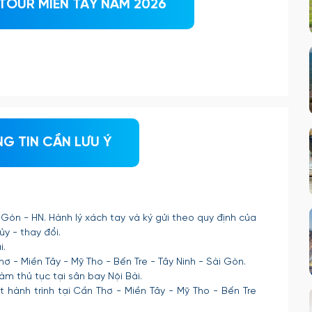
TOUR MIỀN TÂY NĂM 2026
G TIN CẦN LƯU Ý
òn - HN. Hành lý xách tay và ký gửi theo quy định của
y - thay đổi.
i.
hơ - Miền Tây - Mỹ Tho - Bến Tre - Tây Ninh - Sài Gòn.
àm thủ tục tại sân bay Nội Bài.
t hành trình tại Cần Thơ - Miền Tây - Mỹ Tho - Bến Tre