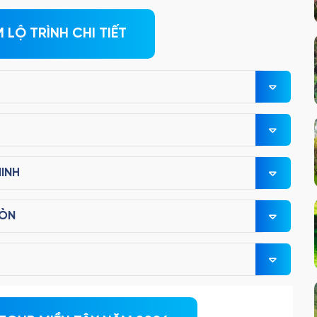
LỘ TRÌNH CHI TIẾT
NINH
GÒN