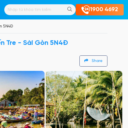
Ú YÊN
1900 4692
òn 5N4Đ
ến Tre - Sài Gòn 5N4Đ
Share