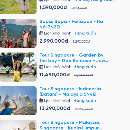
1,590,000đ
1,899,000đ
Sapa: Sapa - Fansipan - Hà
Nội 3N2Đ
Lịch khởi hành:
Hàng tuần
2,990,000đ
3,290,000đ
Tour Singapore - Garden by
the bay - Đảo Sentosa - Jewel
4N3Đ
Lịch khởi hành:
Hàng tuần
11,490,000đ
13,790,000đ
Tour Singapore - Indonesia
(Batam) - Malaysia 5N4Đ
Lịch khởi hành:
Hàng tuần
12,290,000đ
14,790,000đ
Tour Singapore - Malaysia:
Singapore - Kuala Lumpur