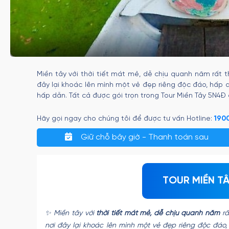
Miền tây với thời tiết mát mẻ, dễ chịu quanh năm rất 
đây lại khoác lên mình một vẻ đẹp riêng độc đáo, hấ
hấp dẫn. Tất cả được gói trọn trong Tour Miền Tây 5N4Đ 
Hãy gọi ngay cho chúng tôi để được tư vấn Hotline:
190
Giữ chỗ bây giờ - Thanh toán sau
TOUR MIỀN T
✨ Miền tây với
thời tiết mát mẻ, dễ chịu quanh năm
rấ
nơi đây lại khoác lên mình một vẻ đẹp riêng độc đáo,