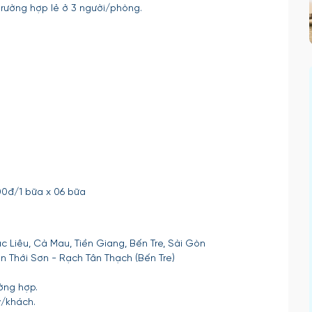
trường hợp lẻ ở 3 người/phòng.
.000đ/1 bữa x 06 bữa
a
 Liêu, Cà Mau, Tiền Giang, Bến Tre, Sài Gòn
n Thới Sơn - Rạch Tân Thạch (Bến Tre)
ờng hợp.
y/khách.