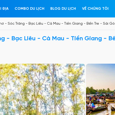
CHẢI
PH
I ĐỊA
COMBO DU LỊCH
BLOG DU LỊCH
VỀ CHÚNG TÔI
Thơ - Sóc Trăng - Bạc Liêu - Cà Mau - Tiền Giang - Bến Tre - Sài G
ng - Bạc Liêu - Cà Mau - Tiền Giang - B