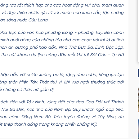
 nắng ráo rất thích hợp cho các hoạt động vui chơi tham quan
vẻ đẹp thiên nhiên rực rỡ với muôn hoa khoe sắc, tận hưởng
ườn sông nước Cửu Long.
pha trộn của văn hóa phương Đông - phương Tây. Bên cạnh
mình dưới bóng của những tòa nhà cao chọc trời lại là di tích
 món ăn đường phố hấp dẫn. Nhà Thờ Đức Bà, Dinh Độc Lập,
thu hút khách du lịch hàng đầu mỗi khi tới Sài Gòn - Tp Hồ
h hấp dẫn với chiếc xuồng ba lá, rặng dừa nước, tiếng lục lạc
 thôn Miền Tây. Thật thú vị, khi vừa ngồi thưởng thức trái
 những cô thôn nữ giản dị.
ách đến với Tây Ninh, vùng đất của đạo Cao Đài với Thánh
c Núi Bà Đen, nóc nhà của Nam Bộ. Quý khách ngồi cáp treo,
toàn cảnh Đông Nam Bộ. Trên tuyến đường về Tây Ninh, du
ất thép thành đồng trong kháng chiến chống Mỹ.