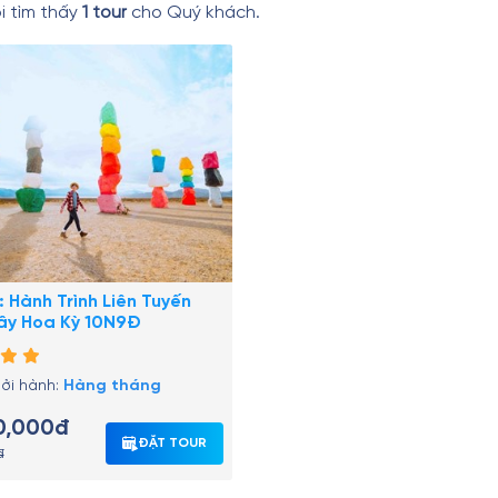
i tìm thấy
1 tour
cho Quý khách.
: Hành Trình Liên Tuyến
ây Hoa Kỳ 10N9Đ
hởi hành:
Hàng tháng
0,000đ
ĐẶT TOUR
đ