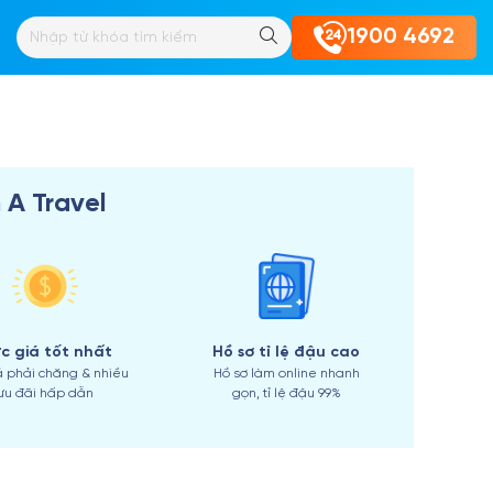
Ú YÊN
1900 4692
 A Travel
c giá tốt nhất
Hồ sơ tỉ lệ đậu cao
ả phải chăng & nhiều
Hồ sơ làm online nhanh
ưu đãi hấp dẫn
gọn, tỉ lệ đậu 99%