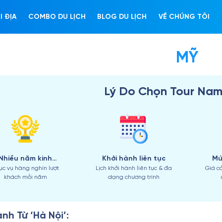
CHẢI
PH
I ĐỊA
COMBO DU LỊCH
BLOG DU LỊCH
VỀ CHÚNG TÔI
MỸ
Lý Do Chọn Tour Nam
Nhiều năm kinh
Khởi hành liên tục
Mứ
ục vụ hàng nghìn lượt
Lịch khởi hành liên tục & đa
Giá c
nghiệm
khách mỗi năm
dạng chương trình
nh Từ ‘Hà Nội’: