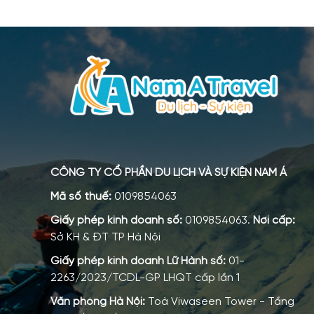
CÔNG TY CỔ PHẦN DU LỊCH VÀ SỰ KIỆN NAM Á
Mã số thuế:
0109854063
Giấy phép kinh doanh số:
0109854063.
Nơi cấp:
Sở KH & ĐT TP Hà Nội
Giấy phép kinh doanh Lữ Hành số:
01-
2263/2023/TCDL-GP LHQT cấp lần 1
Văn phòng Hà Nội:
Toà Viwaseen Tower - Tầng