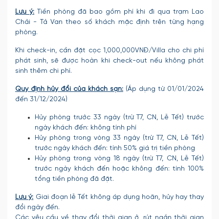
Lưu ý:
Tiền phòng đã bao gồm phí khi đi qua trạm Lao
Chải - Tả Van theo số khách mặc định trên từng hạng
phòng.
Khi check-in, cần đặt cọc 1,000,000VNĐ/Villa cho chi phí
phát sinh, sẽ được hoàn khi check-out nếu không phát
sinh thêm chi phí.
Quy định hủy đổi của khách sạn:
(Áp dụng từ 01/01/2024
đến 31/12/2024)
Hủy phòng trước 33 ngày (trừ T7, CN, Lễ Tết) trước
ngày khách đến: không tính phí
Hủy phòng trong vòng 33 ngày (trừ T7, CN, Lễ Tết)
trước ngày khách đến: tính 50% giá trị tiền phòng
Hủy phòng trong vòng 18 ngày (trừ T7, CN, Lễ Tết)
trước ngày khách đến hoặc không đến: tính 100%
tổng tiền phòng đã đặt.
Lưu ý:
Giai đoạn lễ Tết không áp dụng hoãn, hủy hay thay
đổi ngày đến.
Các yêu cầu về thay đổi thời gian ở, rút ngắn thời gian