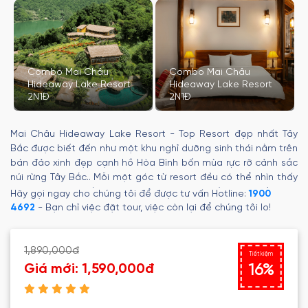
Combo Mai Châu
Combo Mai Châu
Hideaway Lake Resort
Hideaway Lake Resort
2N1Đ
2N1Đ
Mai Châu Hideaway Lake Resort - Top Resort đẹp nhất Tây
Bắc được biết đến như một khu nghỉ dưỡng sinh thái nằm trên
bán đảo xinh đẹp cạnh hồ Hòa Bình bốn mùa rực rỡ cảnh sắc
núi rừng Tây Bắc.. Mỗi một góc từ resort đều có thể nhìn thấy
toàn cảnh lòng hồ trên lưng chừng núi! Chỉ cần nghe tiếng gió
Hãy gọi ngay cho chúng tôi để được tư vấn Hotline:
1900
thổi nhẹ qua tai, thoang thoảng mùi hương thơm của cỏ cây
4692
- Bạn chỉ việc đặt tour, việc còn lại để chúng tôi lo!
núi rừng và ngắm nhìn những gợn sóng nhỏ lăn tăn trên mặt
hồ sẽ giúp cho du khách có được những giây phút thư giãn và
tâm hồn như được kết nối với thiên nhiên.
1,890,000đ
Tiết kiệm
Giá mới:
1,590,000đ
16%