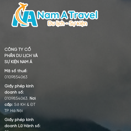
CÔNG TY CỔ
PHẦN DU LỊCH VÀ
SỰ KIỆN NAM Á
Mã số thuế:
0109854063
Giấy phép kinh
doanh số:
0109854063.
Nơi
cấp:
Sở KH & ĐT
TP Hà Nội
Giấy phép kinh
doanh Lữ Hành số: