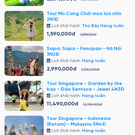
Tour Mù Cang Chải mùa lúa chín
2N1Đ
Lịch khởi hành:
Thứ Bảy Hàng tuần
1,590,000đ
1,899,000đ
Sapa: Sapa - Fansipan - Hà Nội
3N2Đ
Lịch khởi hành:
Hàng tuần
2,990,000đ
3,290,000đ
Tour Singapore - Garden by the
bay - Đảo Sentosa - Jewel 4N3Đ
Lịch khởi hành:
Hàng tuần
11,490,000đ
13,790,000đ
Tour Singapore - Indonesia
(Batam) - Malaysia 5N4Đ
Lịch khởi hành:
Hàng tuần