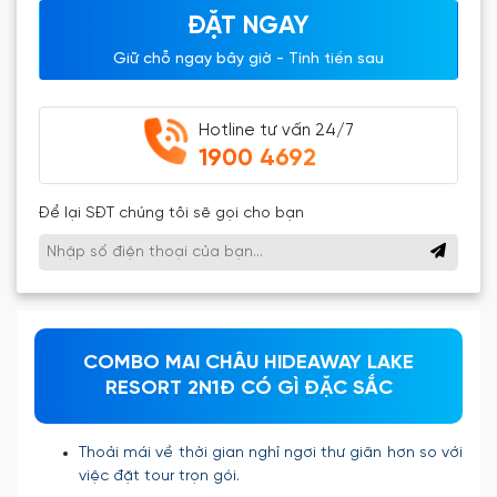
ĐẶT NGAY
Giữ chỗ ngay bây giờ - Tính tiền sau
Hotline tư vấn 24/7
1900 4692
Để lại SĐT chúng tôi sẽ gọi cho bạn
COMBO MAI CHÂU HIDEAWAY LAKE
RESORT 2N1Đ CÓ GÌ ĐẶC SẮC
Thoải mái về thời gian nghỉ ngơi thư giãn hơn so với
việc đặt tour trọn gói.