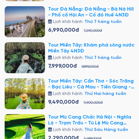
Tour Đà Nẵng: Đà Nẵng - Bà Nà Hill
- Phố cổ Hội An - Cố đô Huế 4N3Đ
Lịch khởi hành:
Thứ 7 hàng tuần
6,990,000đ
7,290,000đ
Tour Miền Tây: Khám phá sông nước
Miền Tây 4N3Đ
Lịch khởi hành:
Thứ 7 hàng tuần
7,999,000đ
9,899,000đ
Tour Miền Tây: Cần Thơ - Sóc Trăng
- Bạc Liêu - Cà Mau - Tiền Giang -
Bến Tre - Sài Gòn 5N4Đ
Lịch khởi hành:
Thứ Hai hàng tuần
9,490,000đ
11,900,000đ
Tour Mù Cang Chải: Hà Nội - Nghĩa
Lộ - Trạm Trấu - Tú Lệ Mù Cang
Chải 3N2Đ
Lịch khởi hành:
Thứ Sáu Hàng tuần
2,290,000đ
2,689,000đ