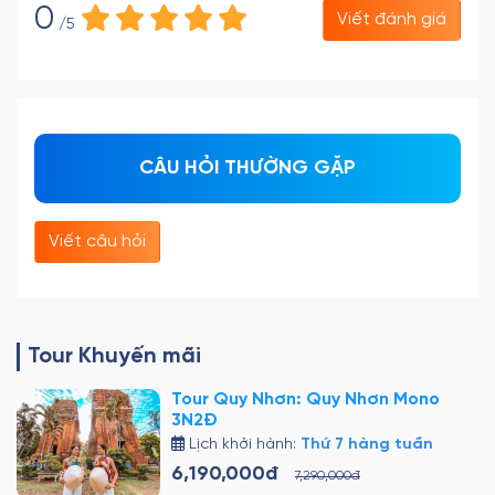
0
Viết đánh giá
/5
CÂU HỎI THƯỜNG GẶP
Viết câu hỏi
Tour Khuyến mãi
Tour Quy Nhơn: Quy Nhơn Mono
3N2Đ
Lịch khởi hành:
Thứ 7 hàng tuần
6,190,000đ
7,290,000đ