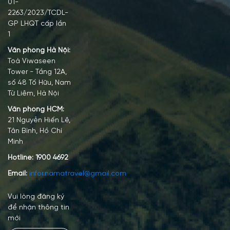
01-
2263/2023/TCDL-
GP LHQT cấp lần
1
Văn phòng Hà Nội:
Toà Viwaseen
Tower - Tầng 12A,
số 48 Tố Hữu, Nam
Từ Liêm, Hà Nội
Văn phòng HCM:
21 Nguyễn Hiến Lê,
Tân Bình, Hồ Chí
Minh
Hotline:
1900 4692
Email:
infor.namatravel@gmail.com
Vui lòng đăng ký
để nhận thông tin
mới