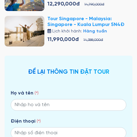
12,290,000đ
14,790,000đ
Tour Singapore - Malaysia:
Singapore - Kuala Lumpur 5N4Đ
Lịch khởi hành:
Hàng tuần
11,990,000đ
14,388,000đ
ĐỂ LẠI THÔNG TIN ĐẶT TOUR
Họ và tên
(*)
Điện thoại
(*)