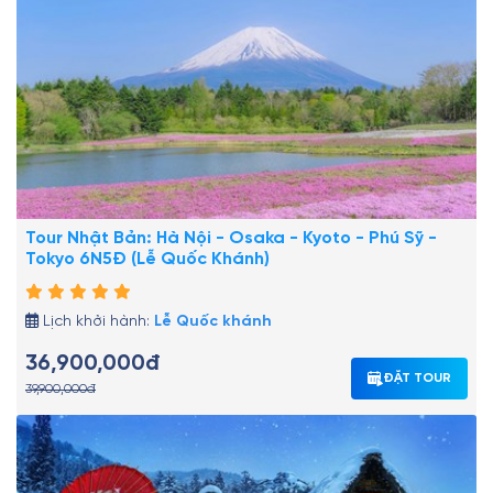
Tour Nhật Bản: Hà Nội - Osaka - Kyoto - Phú Sỹ -
Tokyo 6N5Đ (Lễ Quốc Khánh)
Lịch khởi hành:
Lễ Quốc khánh
36,900,000đ
ĐẶT TOUR
39,900,000đ