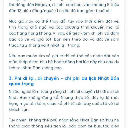
Đà Nẵng đến Nagoya, chi phí cao hơn, vào khoảng 5 triệu
đến 12 triệu đồng/người/1 chiều đã bao gồm thuế phí.
Mức giá này có thể thay đổi tùy vào thời điểm đặt vé,
tình trạng chỗ ngồi và các chương trình khuyến mãi từ
các hãng hàng không. Vì vậy, để tiết kiệm chi phí và đảm
bảo có vé với giá tốt, bạn nên theo dõi và đặt vé sớm
trước từ 2 tháng và ít nhất là 1 tháng.
Nếu bạn muốn tìm vé giá rẻ thì có thể cân nhắc đặt vào
mùa thấp điểm như hè hoặc đông bởi lúc này nhu cầu du
lịch tại Nhật Bản không cao.
3. Phí đi lại, di chuyển - chi phí du lịch Nhật Bản
quan trọng
Nhiều người lầm tưởng rằng chi phí di chuyển khi đi du lịch
Nhật Bản không đáng kể. Nhưng thực tế, đây lại là một
hạng mục tốn kém, chưa kể phí từ sân bay quốc tế về tới
khách sạn.
Tuy nhiên, không thể phủ nhận rằng Nhật Bản sở hữu hệ
thống giao thông siêu tiện lợi, bao gồm xe bus, tàu điện