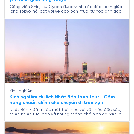
Công viên Shinjuku Gyoen được ví như ốc đảo xanh giữa
lòng Tokyo, nổi bật với vẻ đẹp bốn mùa, từ hoa anh đào
mùa xuân đến lá đỏ mùa thu. Không chỉ là nơi thư giãn lý
tưởng, nơi đây còn mang giá trị lịch sử, văn hóa và thiết
kế cảnh quan độc đáo kết hợp giữa phong cách Nhật
Bản truyền thống và châu Âu. Cùng Nam A Travel khám
phá Shinjuku Gyoen để chuẩn bị cho hành trình du lịch
Nhật Bản trọn vẹn nhé!
Kinh nghiệm
Kinh nghiệm du lịch Nhật Bản theo tour - Cẩm
nang chuẩn chỉnh cho chuyến đi trọn vẹn
Nhật Bản - đất nước mặt trời mọc với văn hóa đặc sắc,
thiên nhiên tươi đẹp và những thành phố hiện đại xen lẫn
truyền thống lâu đời. Du lịch Nhật Bản theo tour ngày
càng được du khách Việt ưa chuộng nhờ sự tiện lợi, tiết
kiệm thời gian và trải nghiệm trọn vẹn. Nếu bạn đang
băn khoăn chọn tour và chuẩn bị gì, đây chính là cẩm