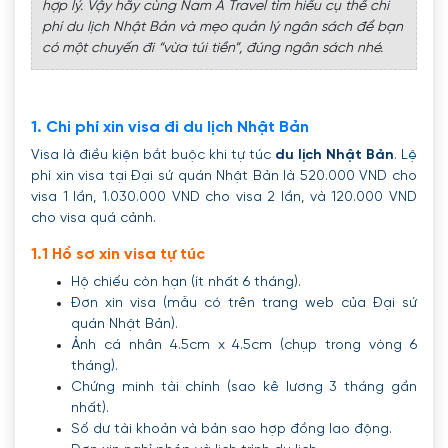
hợp lý. Vậy hãy cùng Nam A Travel tìm hiểu cụ thể chi
phí du lịch Nhật Bản và mẹo quản lý ngân sách để bạn
có một chuyến đi “vừa túi tiền”, đúng ngân sách nhé.
1. Chi phí xin visa đi du lịch Nhật Bản
Visa là điều kiện bắt buộc khi tự túc
du lịch Nhật Bản
. Lệ
phí xin visa tại Đại sứ quán Nhật Bản là 520.000 VND cho
visa 1 lần, 1.030.000 VND cho visa 2 lần, và 120.000 VND
cho visa quá cảnh.
1.1 Hồ sơ xin visa tự túc
Hộ chiếu còn hạn (ít nhất 6 tháng).
Đơn xin visa (mẫu có trên trang web của Đại sứ
quán Nhật Bản).
Ảnh cá nhân 4.5cm x 4.5cm (chụp trong vòng 6
tháng).
Chứng minh tài chính (sao kê lương 3 tháng gần
nhất).
Số dư tài khoản và bản sao hợp đồng lao động.