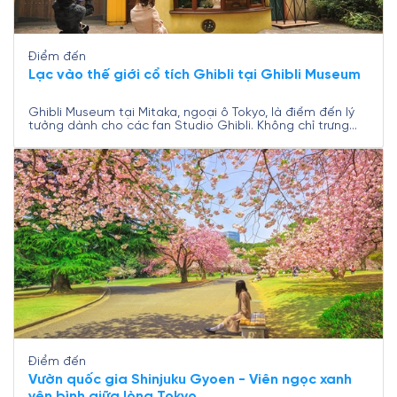
Điểm đến
Lạc vào thế giới cổ tích Ghibli tại Ghibli Museum
Ghibli Museum tại Mitaka, ngoại ô Tokyo, là điểm đến lý
tưởng dành cho các fan Studio Ghibli. Không chỉ trưng
bày các tác phẩm nghệ thuật, bảo tàng còn mở ra một
không gian kỳ diệu đưa du khách bước vào thế giới
tưởng tượng của những bộ phim hoạt hình kinh điển. Bài
viết sẽ giúp bạn tìm hiểu và chuẩn bị cho hành trình
khám phá điểm đến đặc biệt này cùng Nam A Travel.
Điểm đến
Vườn quốc gia Shinjuku Gyoen - Viên ngọc xanh
yên bình giữa lòng Tokyo