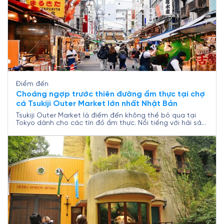
Điểm đến
Choáng ngợp trước thiên đường ẩm thực tại chợ
cá Tsukiji Outer Market lớn nhất Nhật Bản
Tsukiji Outer Market là điểm đến không thể bỏ qua tại
Tokyo dành cho các tín đồ ẩm thực. Nổi tiếng với hải sản
tươi sống, sushi chuẩn vị và không khí chợ sôi động, nơi
đây mang đến những trải nghiệm ẩm thực và văn hóa
đặc sắc. Bài viết sẽ giúp bạn khám phá chi tiết khu chợ
“Thiên đường ẩm thực” này cùng Nam A Travel.