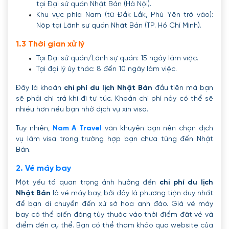
tại Đại sứ quán Nhật Bản (Hà Nội).
Khu vực phía Nam (từ Đắk Lắk, Phú Yên trở vào):
Nộp tại Lãnh sự quán Nhật Bản (TP. Hồ Chí Minh).
1.3 Thời gian xử lý
Tại Đại sứ quán/Lãnh sự quán: 15 ngày làm việc.
Tại đại lý ủy thác: 8 đến 10 ngày làm việc.
Đây là khoản
chi phí du lịch Nhật Bản
đầu tiên mà bạn
sẽ phải chi trả khi đi tự túc. Khoản chi phí này có thể sẽ
nhiều hơn nếu bạn nhờ dịch vụ xin visa.
Tuy nhiên,
Nam A Travel
vẫn khuyên bạn nên chọn dịch
vụ làm visa trong trường hợp bạn chưa từng đến Nhật
Bản.
2. Vé máy bay
Một yếu tố quan trọng ảnh hưởng đến
chi phí du lịch
Nhật Bản
là vé máy bay, bởi đây là phương tiện duy nhất
để bạn di chuyển đến xứ sở hoa anh đào. Giá vé máy
bay có thể biến động tùy thuộc vào thời điểm đặt vé và
điểm đến cụ thể. Bạn có thể tham khảo qua website của