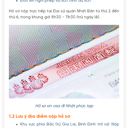
Đơn xin nghỉ phép và lịch trình du lịch.
Hồ sơ nộp trực tiế
p tại Đại sứ quán Nhật Bản từ thứ 2 đến
thứ 6, trong khung giờ 8h30 - 11h30 (trừ ngày lễ).
Hồ sơ xin visa đi Nhật phức tạp
1.2 Lưu ý địa điểm nộp hồ sơ
Khu vực phía Bắc (từ Gia Lai, Bình Định trở ra): Nộp