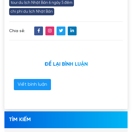
tour du lịch Nhật Bản 6 ngày 5 đêm
chi phí du lịch Nhật Bản
Chia sẻ:
ĐỂ LẠI BÌNH LUẬN
Viết bình luận
TÌM KIẾM