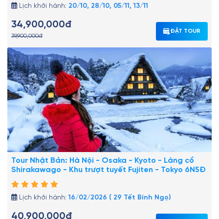
Lịch khởi hành:
20/10, 28/10, 05/11, 13/11
34,900,000đ
ĐẶT TOUR
39,900,000đ
Tour Nhật Bản: Hà Nội - Osaka - Kyoto - Làng cổ
Shirakawago - Khu trượt tuyết Fujiten - Tokyo 6N5Đ
Lịch khởi hành:
16/02/2026 ( 29 Tết Bính Ngọ)
40,900,000đ