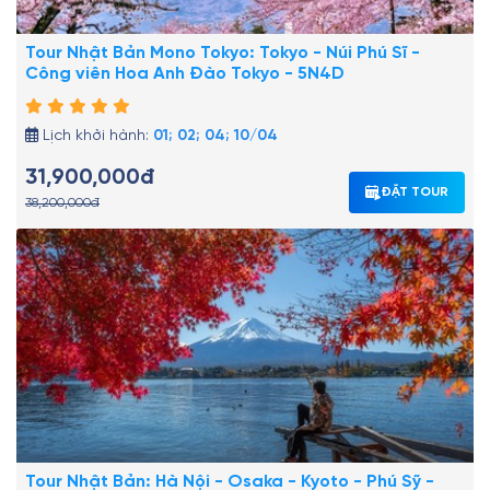
Tour Nhật Bản Mono Tokyo: Tokyo - Núi Phú Sĩ -
Công viên Hoa Anh Đào Tokyo - 5N4D
Lịch khởi hành:
01; 02; 04; 10/04
31,900,000đ
ĐẶT TOUR
38,200,000đ
Tour Nhật Bản: Hà Nội - Osaka - Kyoto - Phú Sỹ -