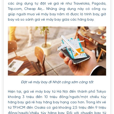
các ứng dụng tự đặt vé giá rẻ như Traveloka, Pagoda,
Trip.com, Cheap Air,... Những ứng dụng này có công cụ
giúp người mua vé máy bay nắm rõ được lộ trình bay, giờ
bay và so sánh giá vé máy bay giữa các hãng bay.
Đặt vé máy bay đi Nhật càng sớm càng tốt
Hiện tại, giá vé máy bay từ Hà Nội đến thành phố Tokyo
khoảng 3 triệu đến 10 triệu đồng/người/một chiều tùy
hãng bay giá rẻ hay hãng bay hạng cao hơn. Trong khi vé
từ TP.HCM đến Osaka có giá khoảng 2,5 triệu đến 9 triệu
đồng/người/chiều tùy hãng bay. Đối với chuyến bay từ