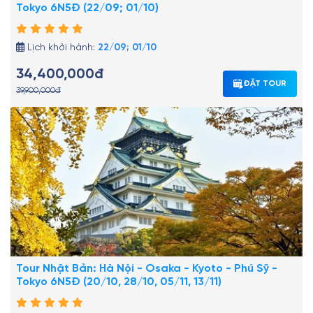
Tokyo 6N5Đ (22/09; 01/10)
Lịch khởi hành:
22/09; 01/10
34,400,000đ
ĐẶT TOUR
39,900,000đ
Tour Nhật Bản: Hà Nội - Osaka - Kyoto - Phú Sỹ -
Tokyo 6N5Đ (20/10, 28/10, 05/11, 13/11)