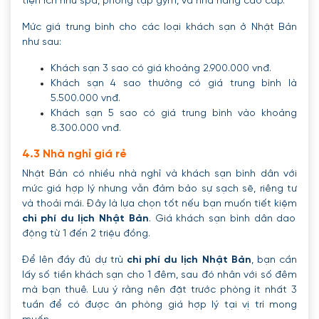
tiện ích như spa, phòng tập gym, và nhà hàng cao cấp.
Mức giá trung bình cho các loại khách sạn ở Nhật Bản
như sau:
Khách sạn 3 sao có giá khoảng 2.900.000 vnđ.
Khách sạn 4 sao thường có giá trung bình là
5.500.000 vnđ.
Khách sạn 5 sao có giá trung bình vào khoảng
8.300.000 vnđ.
4.3 Nhà nghỉ giá rẻ
Nhật Bản có nhiều nhà nghỉ và khách sạn bình dân với
mức giá hợp lý nhưng vẫn đảm bảo sự sạch sẽ, riêng tư
và thoải mái. Đây là lựa chọn tốt nếu bạn muốn tiết kiệm
chi phí du lịch Nhật Bản
. Giá khách sạn bình dân dao
động từ 1 đến 2 triệu đồng.
Để lên đầy đủ dự trù
chi phí du lịch Nhật Bản
, bạn cần
lấy số tiền khách sạn cho 1 đêm, sau đó nhân với số đêm
mà bạn thuê. Lưu ý rằng nên đặt trước phòng ít nhất 3
tuần để có được ăn phòng giá hợp lý tại vị trí mong