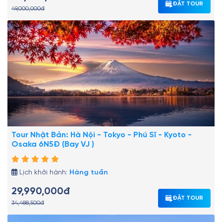
ĐẶT TOUR
49,000,000đ
Tour Nhật Bản: Hà Nội - Tokyo - Phú Sĩ - Kyoto -
Osaka 6N5Đ (Bay VJ )
Lịch khởi hành:
Hàng tuần
29,990,000đ
ĐẶT TOUR
34,488,500đ