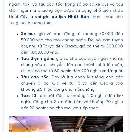
ngầm, taxi, và tàu cao tốc. Trong số đó có xe bus và tàu
điện ngầm là phương tiện được sử dụng phổ biến nhất.
Dưới đây là
chi phí du lịch Nhật Bản
tham khảo cho
từng loại phương tiện:
Xe bus:
giá vé dao động từ khoảng 30.000 đến
50.000 vnđ cho mỗi chặng ngắn. Đối với các tuyến
dài, như từ Tokyo đến Osaka, giá có thể từ 500.000
đến 1.000.000 vnđ.
Tàu điện ngầm:
giá vé cho các tuyến gần khá rẻ,
nhưng nếu di chuyển đến các thành phố lân cận,
chi phí có thể từ 80 nghìn đến 200 nghìn vnđ/người.
Tàu cao tốc:
Đây là lựa chọn lý tưởng cho các
chuyến đi xa. Giá vé từ Tokyo đến Osaka vào
khoảng 2.5 triệu đồng cho mỗi chặng.
Taxi:
Chi phí bắt đầu từ khoảng 120 nghìn đến 150
nghìn đồng cho 2 km đầu tiên, và khoảng 70 nghìn
đến 90 nghìn vnđ cho mỗi km tiếp theo.