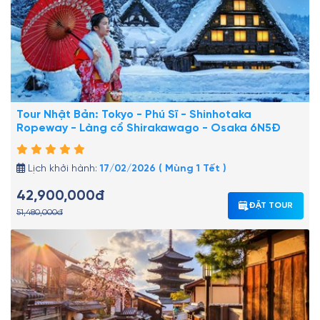
Tour Nhật Bản: Tokyo - Phú Sĩ - Shinhotaka
Ropeway - Làng cổ Shirakawago - Osaka 6N5Đ
Lịch khởi hành:
17/02/2026 ( Mùng 1 Tết )
42,900,000đ
ĐẶT TOUR
51,480,000đ