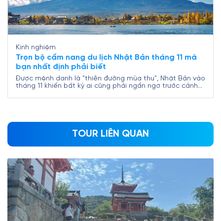
Kinh nghiệm
Trọn bộ cẩm nang du lịch Nhật Bản tháng 11 mà
bạn nhất định phải biết
Được mệnh danh là "thiên đường mùa thu", Nhật Bản vào
tháng 11 khiến bất kỳ ai cũng phải ngẩn ngơ trước cảnh
sắc lá vàng đỏ rực rỡ khắp mọi nơi. Thời tiết mát mẻ,
không khí trong lành và những lễ hội mùa thu đặc sắc là
lý do khiến đây trở thành thời điểm lý tưởng để khám
phá xứ sở hoa anh đào. Và nếu bạn đang lên kế hoạch
cho chuyến du lịch Nhật Bản tháng 11, đừng bỏ qua trọn
bộ cẩm nang từ Nam A Travel để có một hành trình trọn
TOUR LIÊN QUAN
vẹn và đầy trải nghiệm đáng nhớ nhé!