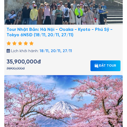
Tour Nhật Bản: Hà Nội - Osaka - Kyoto - Phú Sỹ -
Tokyo 6N5Đ (18/11, 20/11, 27/11)
Lịch khởi hành:
18/11, 20/11, 27/11
35,900,000đ
ĐẶT TOUR
39,900,000đ