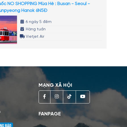
ốc NO SHOPPING Mùa Hè : Busan - Seoul -
 Eunpyeong Hanok 6N5Đ
6 ngày 5 đêm
Hàng tuần
Vietjet Air
MẠNG XÃ HỘI
h
FANPAGE