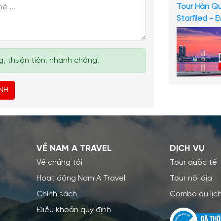
Tour Hàn Qu
Starfiled -
, thuận tiện, nhanh chóng!
NH
VỀ NAM A TRAVEL
DỊCH VỤ
Về chúng tôi
Tour quốc tế
Hoạt động Nam A Travel
Tour nội địa
Chính sách
Combo du lịc
Điều khoản quy định