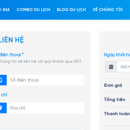
CHẢI
PH
I ĐỊA
COMBO DU LỊCH
BLOG DU LỊCH
VỀ CHÚNG TÔI
LIÊN HỆ
điện thoại *
Ngày khởi h
húng tôi sẽ liên hệ với quý khách qua SĐT
Đơn giá
 chỉ
Tổng tiền
Thanh toán