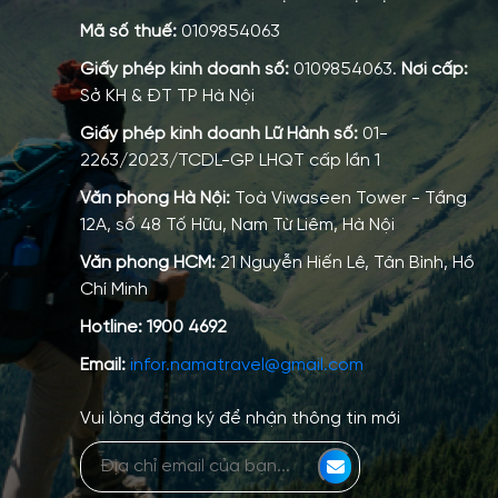
Mã số thuế:
0109854063
Giấy phép kinh doanh số:
0109854063.
Nơi cấp:
Sở KH & ĐT TP Hà Nội
Giấy phép kinh doanh Lữ Hành số:
01-
2263/2023/TCDL-GP LHQT cấp lần 1
Văn phòng Hà Nội:
Toà Viwaseen Tower - Tầng
12A, số 48 Tố Hữu, Nam Từ Liêm, Hà Nội
Văn phòng HCM:
21 Nguyễn Hiến Lê, Tân Bình, Hồ
Chí Minh
Hotline:
1900 4692
Email:
infor.namatravel@gmail.com
Vui lòng đăng ký để nhận thông tin mới