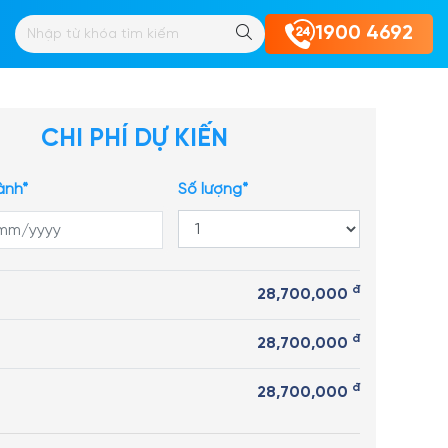
Ú YÊN
1900 4692
CHI PHÍ DỰ KIẾN
ành*
Số lượng*
đ
28,700,000
đ
28,700,000
đ
28,700,000