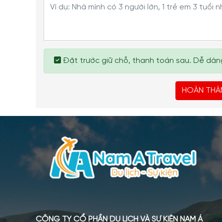
Đặt trước giữ chỗ, thanh toán sau. Dễ dàng
HOÀN THÀ
CÔNG TY CỔ PHẦN DU LỊCH VÀ SỰ KIỆN NAM Á