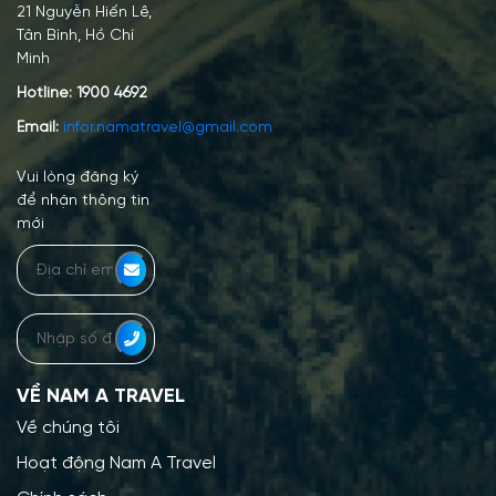
21 Nguyễn Hiến Lê,
Tân Bình, Hồ Chí
Minh
Hotline:
1900 4692
Email:
infor.namatravel@gmail.com
Vui lòng đăng ký
để nhận thông tin
mới
VỀ NAM A TRAVEL
Về chúng tôi
Hoạt động Nam A Travel