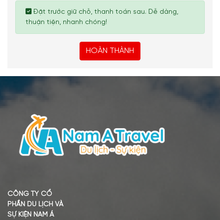
Đặt trước giữ chỗ, thanh toán sau. Dễ dàng,
thuận tiện, nhanh chóng!
HOÀN THÀNH
CÔNG TY CỔ
PHẦN DU LỊCH VÀ
SỰ KIỆN NAM Á