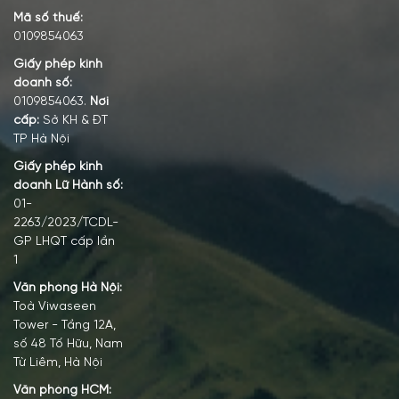
Mã số thuế:
0109854063
Giấy phép kinh
doanh số:
0109854063.
Nơi
cấp:
Sở KH & ĐT
TP Hà Nội
Giấy phép kinh
doanh Lữ Hành số:
01-
2263/2023/TCDL-
GP LHQT cấp lần
1
Văn phòng Hà Nội:
Toà Viwaseen
Tower - Tầng 12A,
số 48 Tố Hữu, Nam
Từ Liêm, Hà Nội
Văn phòng HCM: